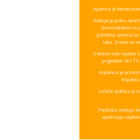
Apartma je klimatiziran
Kuhinja je polno opreml
zmrzovalnikom in po
potrebna oprema za pr
tako. Zraven se nah
V dnevni sobi najdete 
pogledate SAT TV. 
Kopalnica je prosto
kopalnici
Ločena spalnica je
Predsoba vsebuje dve
apartmaju najdete t