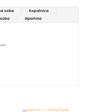
na soba
Kopalnica
dsoba
Apartma
ikom