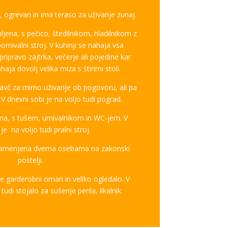
, ogrevan in ima teraso za uživanje zunaj.
jena, s pečico, štedilnikom, hladilnikom z
mivalni stroj. V kuhinji se nahaja vsa
ipravo zajtrka, večerje ali pojedine kar
aja dovolj velika miza s štirimi stoli.
kavč za mirno uživanje ob pogovoru, ali pa
V dnevni sobi je na voljo tudi pograd.
rna, s tušem, umivalnikom in WC-jem. V
 je na voljo tudi pralni stroj.
 namenjena dvema osebama na zakonski
postelji.
 garderobni omari in veliko ogledalo. V
udi stojalo za sušenje perila, likalnik.