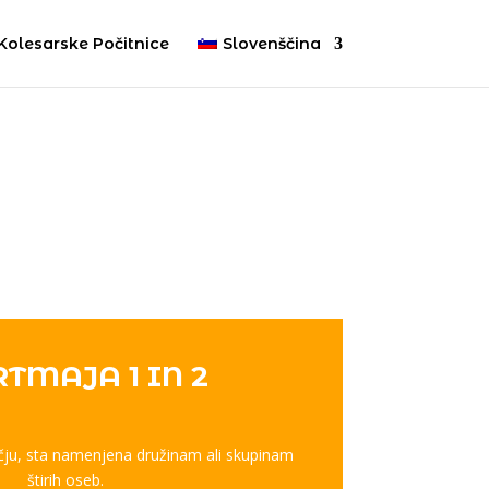
Kolesarske Počitnice
Slovenščina
TMAJA 1 IN 2
ičju, sta namenjena družinam ali skupinam
štirih oseb.