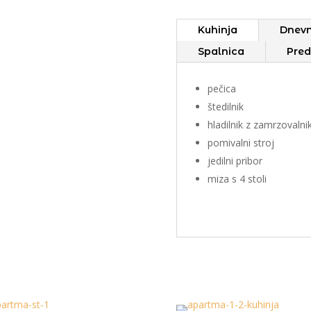
Kuhinja
Dnev
Spalnica
Pre
pečica
štedilnik
hladilnik z zamrzovaln
pomivalni stroj
jedilni pribor
miza s 4 stoli